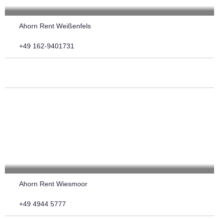
Ahorn Rent Weißenfels
+49 162-9401731
Ahorn Rent Wiesmoor
+49 4944 5777