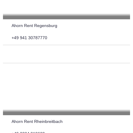
Ahorn Rent Regensburg
+49 941 30787770
Ahorn Rent Rheinbreitbach