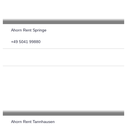
Ahorn Rent Springe
+49 5041 99880
Ahorn Rent Tannhausen