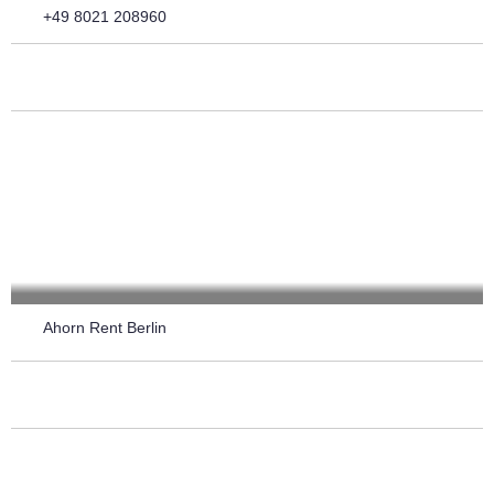
+49 8021 208960
Ahorn Rent Berlin