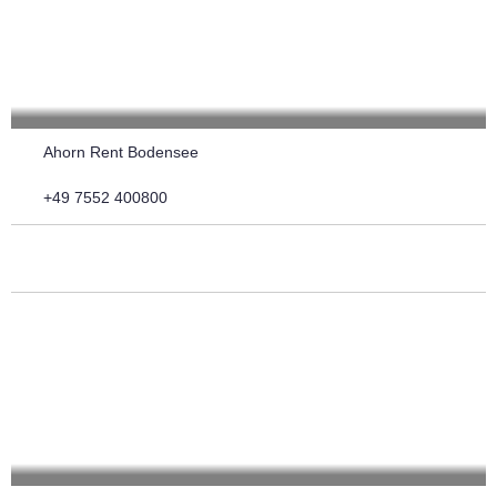
Ahorn Rent Bodensee
+49 7552 400800