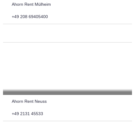
Ahorn Rent Mülheim
+49 208 69405400
Ahorn Rent Neuss
+49 2131 45533