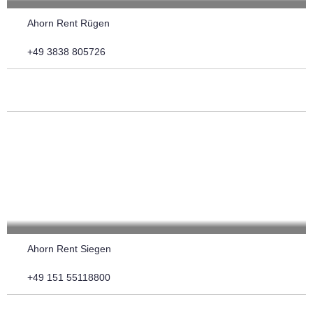
Ahorn Rent Rügen
+49 3838 805726
Ahorn Rent Siegen
+49 151 55118800