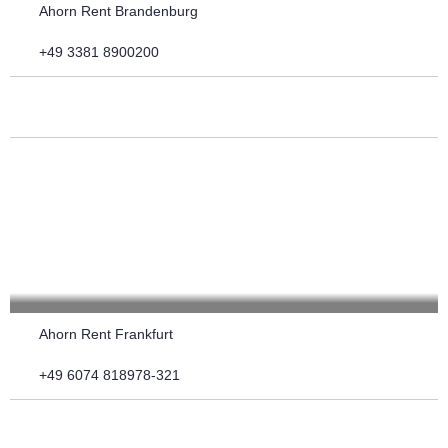
Ahorn Rent Brandenburg
+49 3381 8900200
Ahorn Rent Frankfurt
+49 6074 818978-321