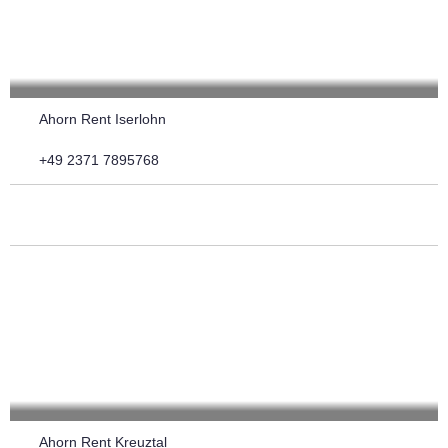
Ahorn Rent Iserlohn
+49 2371 7895768
Ahorn Rent Kreuztal