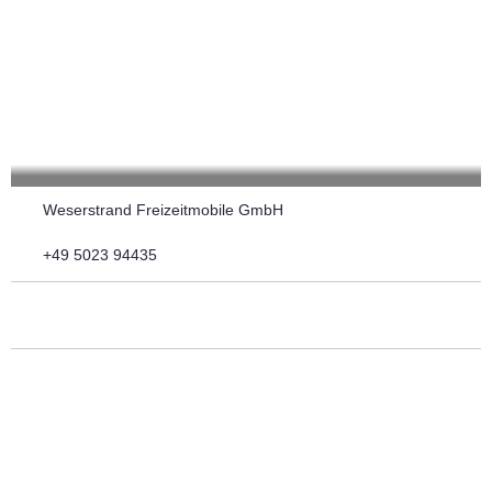
Weserstrand Freizeitmobile GmbH
+49 5023 94435